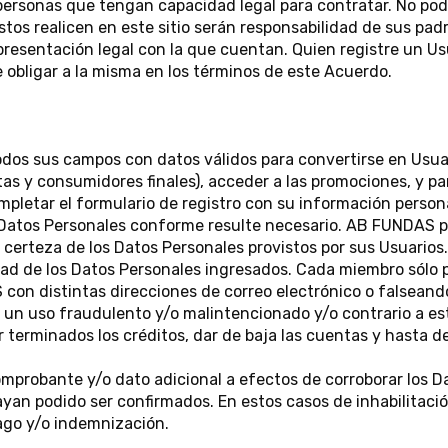
personas que tengan capacidad legal para contratar. No podr
tos realicen en este sitio serán responsabilidad de sus padr
epresentación legal con la que cuentan. Quien registre un U
 obligar a la misma en los términos de este Acuerdo.
 todos sus campos con datos válidos para convertirse en Us
as y consumidores finales), acceder a las promociones, y pa
pletar el formulario de registro con su información person
Datos Personales conforme resulte necesario. AB FUNDAS pod
certeza de los Datos Personales provistos por sus Usuarios
idad de los Datos Personales ingresados. Cada miembro sólo 
on distintas direcciones de correo electrónico o falseand
ra un uso fraudulento y/o malintencionado y/o contrario a es
terminados los créditos, dar de baja las cuentas y hasta de
omprobante y/o dato adicional a efectos de corroborar los 
ayan podido ser confirmados. En estos casos de inhabilitac
pago y/o indemnización.