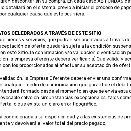
 podrán descontar en su compra. En cada caso AB FUNDAS d
o detallará en el sistema, previo a iniciar el proceso de pag
por cualquier causa que esto ocurriera.
TOS CELEBRADOS A TRAVÉS DE ESTE SITIO
de bienes y servicios, que podrán ser aceptadas a través de l
aceptación de oferta quedará sujeta a la condición suspens
 este Sitio, la confirmación y/o validación o verificación po
ión la empresa oferente deberá verificar: a) Que valida y ac
den con los proporcionados al efectuar su aceptación de ofert
validación, la Empresa Oferente deberá enviar una confirma
 por cualquier medio de comunicación que garantice el debi
entenderá formado desde el momento en que se envía esta co
irrevocable salvo en circunstancias excepcionales, tales 
erta, o que exista un claro error tipográfico.
á condicionada a su disponibilidad y a las existencias de 
ente y devolverá el valor total del precio pagado.