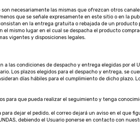
 son necesariamente las mismas que ofrezcan otros canales
a menos que se señale expresamente en este sitio o en la pu
nsistan en la entrega gratuita o rebajada de un producto p
en el mismo lugar en el cual se despacha el producto comp
as vigentes y disposiciones legales.
n a las condiciones de despacho y entrega elegidas por el Us
uario. Los plazos elegidos para el despacho y entrega, se c
nsideran días hábiles para el cumplimiento de dicho plazo. 
os para que pueda realizar el seguimiento y tenga conocimie
 para dejar el pedido, el correo dejará un aviso en el que fi
 FUNDAS, debiendo el Usuario ponerse en contacto con nuest