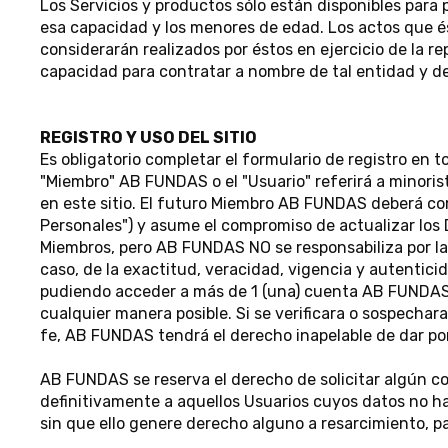
Los Servicios y productos sólo están disponibles para 
esa capacidad y los menores de edad. Los actos que és
considerarán realizados por éstos en ejercicio de la r
capacidad para contratar a nombre de tal entidad y de
REGISTRO Y USO DEL SITIO
Es obligatorio completar el formulario de registro en
"Miembro" AB FUNDAS o el "Usuario" referirá a minorist
en este sitio. El futuro Miembro AB FUNDAS deberá com
Personales") y asume el compromiso de actualizar los 
Miembros, pero AB FUNDAS NO se responsabiliza por la 
caso, de la exactitud, veracidad, vigencia y autentic
pudiendo acceder a más de 1 (una) cuenta AB FUNDAS c
cualquier manera posible. Si se verificara o sospecha
fe, AB FUNDAS tendrá el derecho inapelable de dar por 
AB FUNDAS se reserva el derecho de solicitar algún c
definitivamente a aquellos Usuarios cuyos datos no h
sin que ello genere derecho alguno a resarcimiento, 