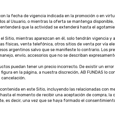
e con la fecha de vigencia indicada en la promoción o en vir
s al Usuario, o mientras la oferta se mantenga disponible,
entenderá que la actividad se extenderá hasta el agotamien
 el Sitio, mientras aparezcan en él, solo tendrán vigencia y 
s físicas, venta telefónica, otros sitios de venta por vía ele
esos argentinos salvo que se manifieste lo contrario. Los p
 manejo, envío, accesorios que no se describan expresamente
tos puedan tener un precio incorrecto. De existir un error 
que figura en la página, a nuestra discreción, AB FUNDAS lo c
a cancelación.
ontenida en este Sitio, incluyendo las relacionadas con merc
 hasta el momento de recibir una aceptación de compra, la cu
te, es decir, una vez que se haya formado el consentimient