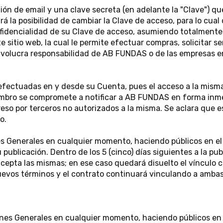
ión de email y una clave secreta (en adelante la "Clave") que
rá la posibilidad de cambiar la Clave de acceso, para lo cual
onfidencialidad de su Clave de acceso, asumiendo totalmente
 sitio web, la cual le permite efectuar compras, solicitar s
involucra responsabilidad de AB FUNDAS o de las empresas en
 efectuadas en y desde su Cuenta, pues el acceso a la misma
iembro se compromete a notificar a AB FUNDAS en forma inme
eso por terceros no autorizados a la misma. Se aclara que e
o.
 Generales en cualquier momento, haciendo públicos en el S
u publicación. Dentro de los 5 (cinco) días siguientes a la pu
acepta las mismas; en ese caso quedará disuelto el vínculo 
nuevos términos y el contrato continuará vinculando a ambas
nes Generales en cualquier momento, haciendo públicos en el