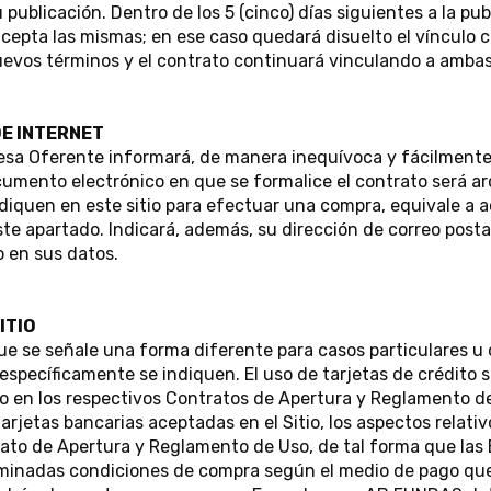
u publicación. Dentro de los 5 (cinco) días siguientes a la pu
acepta las mismas; en ese caso quedará disuelto el vínculo 
nuevos términos y el contrato continuará vinculando a ambas
DE INTERNET
presa Oferente informará, de manera inequívoca y fácilmente
cumento electrónico en que se formalice el contrato será arc
indiquen en este sitio para efectuar una compra, equivale 
e apartado. Indicará, además, su dirección de correo postal 
o en sus datos.
ITIO
 que se señale una forma diferente para casos particulares u
pecíficamente se indiquen. El uso de tarjetas de crédito se
ado en los respectivos Contratos de Apertura y Reglamento d
rjetas bancarias aceptadas en el Sitio, los aspectos relativ
ntrato de Apertura y Reglamento de Uso, de tal forma que la
erminadas condiciones de compra según el medio de pago que