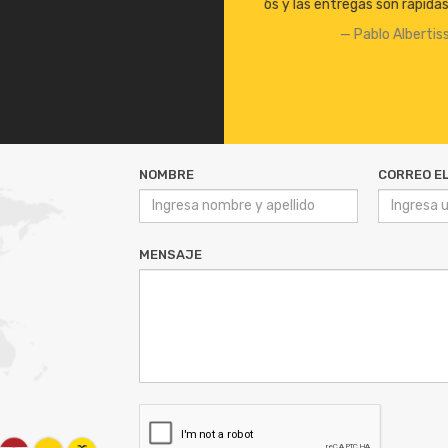
as. A seguir así, felicitaciones!!
tissi
NOMBRE
CORREO E
MENSAJE