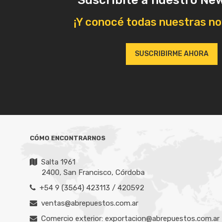
Suscribite a nuestro Ne
¡Y conocé todas nuestras n
SUSCRIBIRME AHORA
CÓMO ENCONTRARNOS
Salta 1961
2400, San Francisco, Córdoba
+54 9 (3564) 423113 / 420592
ventas@abrepuestos.com.ar
Comercio exterior: exportacion@abrepuestos.com.ar