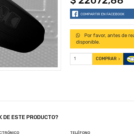
$ 22072,88
COMPARTIR EN FACEBOOK
Por favor, antes de re
disponible.
COMPRAR
CK DE ESTE PRODUCTO?
CTRÓNICO
TELÉFONO