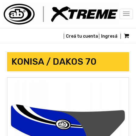
Togg
navi
Creá tu cuenta
Ingresá
KONISA / DAKOS 70