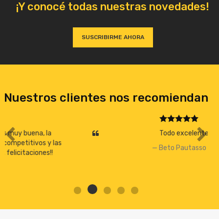
¡Y conocé todas nuestras novedades!
SUSCRIBIRME AHORA
Nuestros clientes nos recomiendan
Todo excelente!
Beto Pautasso