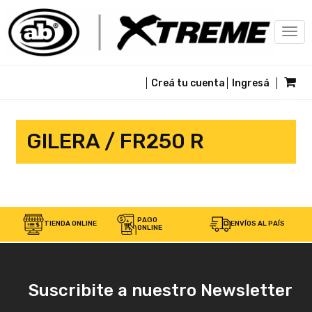
Togg
navi
Creá tu cuenta
Ingresá
GILERA / FR250 R
PAGO
TIENDA ONLINE
ENVÍOS AL PAÍS
ONLINE
Suscribite a nuestro Newsletter